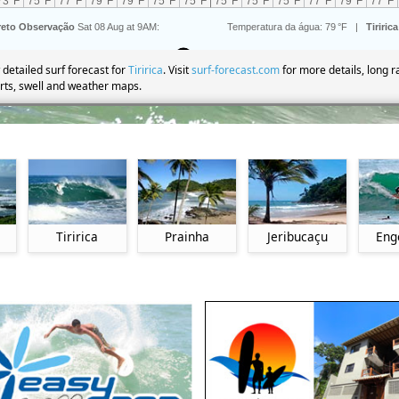
 detailed surf forecast for
Tiririca
. Visit
surf-forecast.com
for more details, long r
rts, swell and weather maps.
Tiririca
Prainha
Jeribucaçu
Eng