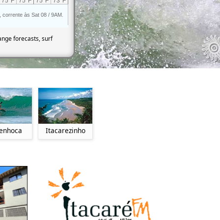
ange forecasts, surf
Itacarezinho
enhoca