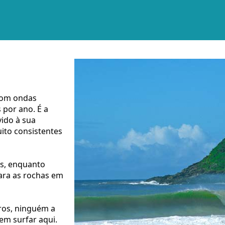
 com ondas
 por ano. É a
vido à sua
ito consistentes
as, enquanto
ara as rochas em
ros, ninguém a
em surfar aqui.