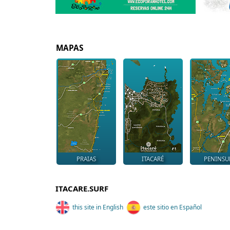
MAPAS
PRAIAS
ITACARÉ
PENINSU
ITACARE.SURF
this site in English
este sitio en Español