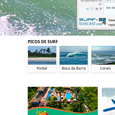
View
repo
PICOS DE SURF
Pontal
Boca da Barra
Corais