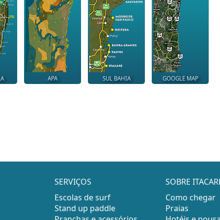
LA
APA
SUL BAHIA
GOOGLE MAP
SERVIÇOS
SOBRE ITACAR
Escolas de surf
Como chegar
Stand up paddle
Praias
Pranchas e acessórios
Hotéis e pous