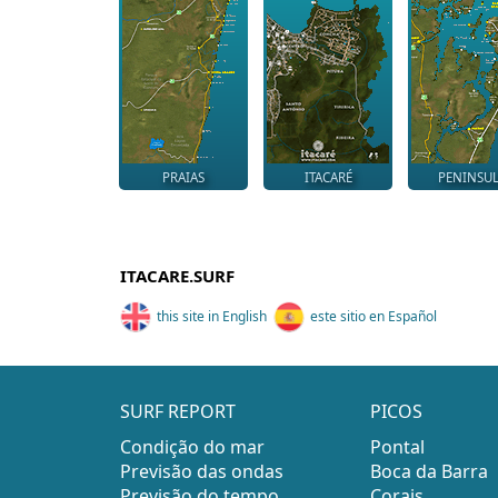
PRAIAS
ITACARÉ
PENINSU
ITACARE.SURF
this site in English
este sitio en Español
SURF REPORT
PICOS
Condição do mar
Pontal
Previsão das ondas
Boca da Barra
Previsão do tempo
Corais