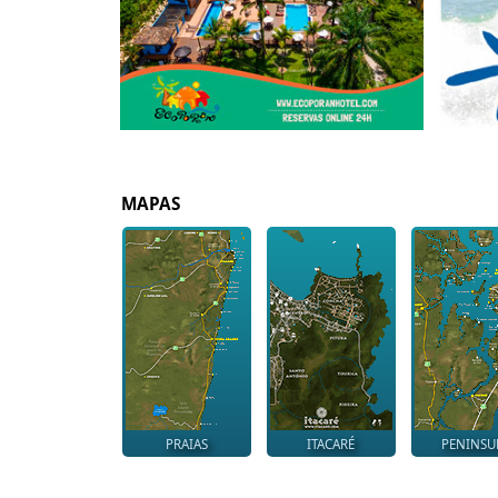
MAPAS
PRAIAS
ITACARÉ
PENINSU