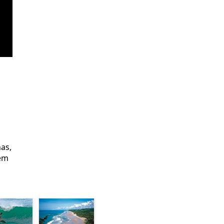
as,
 em