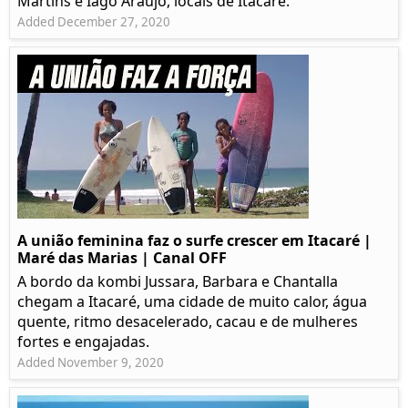
Martins e Iago Araújo, locais de Itacaré.
Added December 27, 2020
A união feminina faz o surfe crescer em Itacaré |
Maré das Marias | Canal OFF
A bordo da kombi Jussara, Barbara e Chantalla
chegam a Itacaré, uma cidade de muito calor, água
quente, ritmo desacelerado, cacau e de mulheres
fortes e engajadas.
Added November 9, 2020