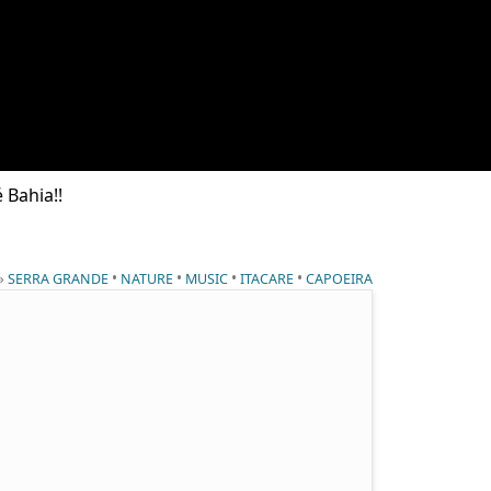
 Bahia!!
 »
•
•
•
•
SERRA GRANDE
NATURE
MUSIC
ITACARE
CAPOEIRA