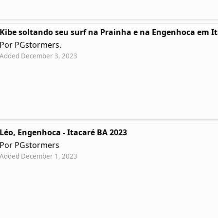
Kibe soltando seu surf na Prainha e na Engenhoca em I
Por PGstormers.
Added December 3, 2023
Léo, Engenhoca - Itacaré BA 2023
Por PGstormers
Added December 1, 2023