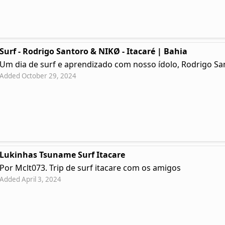
Surf - Rodrigo Santoro & NIKØ - Itacaré | Bahia
Um dia de surf e aprendizado com nosso ídolo, Rodrigo Sa
Added October 29, 2024
Lukinhas Tsuname Surf Itacare
Por Mclt073. Trip de surf itacare com os amigos
Added April 3, 2024