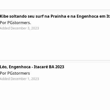
Kibe soltando seu surf na Prainha e na Engenhoca em I
Por PGstormers.
Added December 3, 2023
Léo, Engenhoca - Itacaré BA 2023
Por PGstormers
Added December 1, 2023