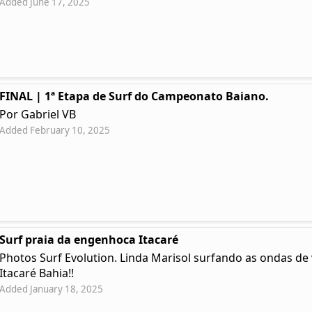
Added June 17, 2025
FINAL | 1ª Etapa de Surf do Campeonato Baiano.
Por Gabriel VB
Added February 10, 2025
Surf praia da engenhoca Itacaré
Photos Surf Evolution. Linda Marisol surfando as ondas d
Itacaré Bahia!!
Added January 18, 2025