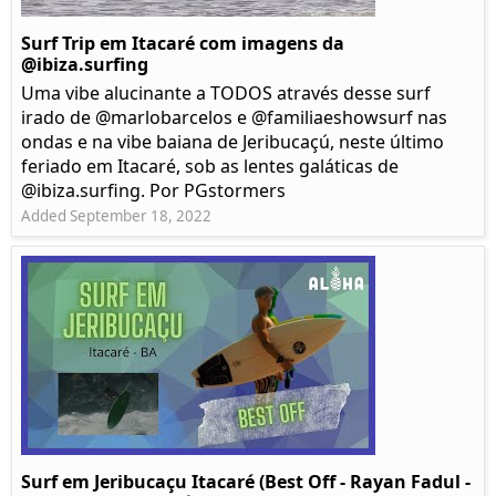
Surf Trip em Itacaré com imagens da
@ibiza.surfing
Uma vibe alucinante a TODOS através desse surf
irado de @marlobarcelos e @familiaeshowsurf nas
ondas e na vibe baiana de Jeribucaçú, neste último
feriado em Itacaré, sob as lentes galáticas de
@ibiza.surfing. Por PGstormers
Added September 18, 2022
Surf em Jeribucaçu Itacaré (Best Off - Rayan Fadul -