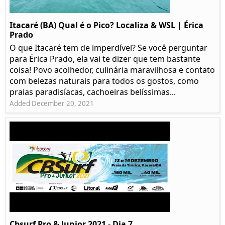
Itacaré (BA) Qual é o Pico? Localiza & WSL | Érica
Prado​
O que Itacaré tem de imperdível? Se você perguntar
para Érica Prado, ela vai te dizer que tem bastante
coisa!​ Povo acolhedor, culinária maravilhosa e contato
com belezas naturais para todos os gostos, como
praias paradisíacas, cachoeiras belíssimas...
Added December 20, 2021
Cbsurf Pro & Junior 2021 - Dia 7