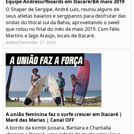
Equipe Andresurfboards em Itacaré/BA maio 2019
O Shaper de Sergipe, André Luis, reuniu alguns de
seus atletas baianos e sergipanos para desfrutar das
ondas do litoral sul da Bahia, aproveitando o swell
que rolou no final do mês de maio 2019. Com Félix
Martins e Iago Araújo, locais de Itacaré.
Added December 27, 2020
A união feminina faz o surfe crescer em Itacaré |
Maré das Marias | Canal OFF
A bordo da kombi Jussara, Barbara e Chantalla