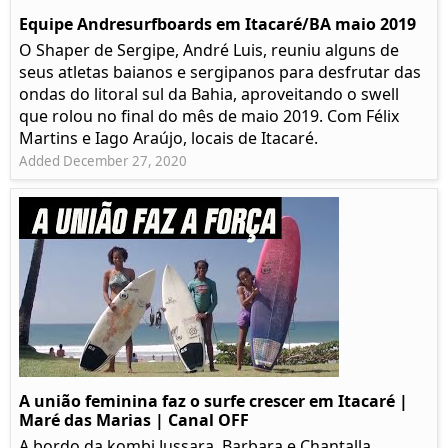
Equipe Andresurfboards em Itacaré/BA maio 2019
O Shaper de Sergipe, André Luis, reuniu alguns de
seus atletas baianos e sergipanos para desfrutar das
ondas do litoral sul da Bahia, aproveitando o swell
que rolou no final do mês de maio 2019. Com Félix
Martins e Iago Araújo, locais de Itacaré.
Added December 27, 2020
A união feminina faz o surfe crescer em Itacaré |
Maré das Marias | Canal OFF
A bordo da kombi Jussara, Barbara e Chantalla