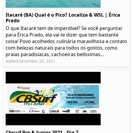
Itacaré (BA) Qual é o Pico? Localiza & WSL | Érica
Prado​
O que Itacaré tem de imperdível? Se você perguntar
para Érica Prado, ela vai te dizer que tem bastante
coisa!​ Povo acolhedor, culinária maravilhosa e contato
com belezas naturais para todos os gostos, como
praias paradisíacas, cachoeiras belíssimas...
Added December 20, 2021
Cbsurf Pro & Junior 2021 - Dia 7