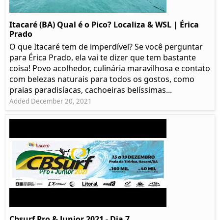
Itacaré (BA) Qual é o Pico? Localiza & WSL | Érica
Prado​
O que Itacaré tem de imperdível? Se você perguntar
para Érica Prado, ela vai te dizer que tem bastante
coisa!​ Povo acolhedor, culinária maravilhosa e contato
com belezas naturais para todos os gostos, como
praias paradisíacas, cachoeiras belíssimas...
Added December 20, 2021
Cbsurf Pro & Junior 2021 - Dia 7