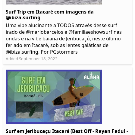
Surf Trip em Itacaré com imagens da
@ibiza.surfing
Uma vibe alucinante a TODOS através desse surf
irado de @marlobarcelos e @familiaeshowsurf nas
ondas e na vibe baiana de Jeribucaçú, neste último
feriado em Itacaré, sob as lentes galáticas de
@ibiza.surfing. Por PGstormers
Added September 18, 2022
Surf em Jeribucaçu Itacaré (Best Off - Rayan Fadul -