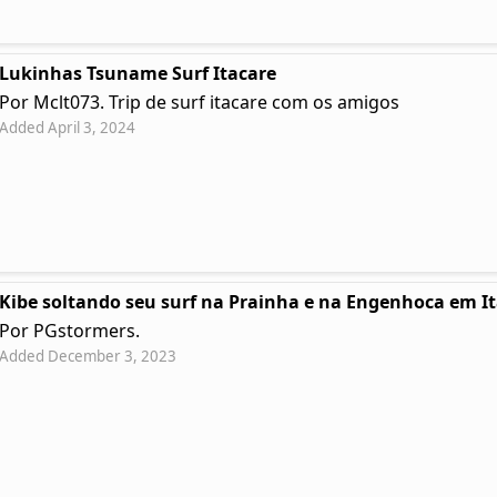
Lukinhas Tsuname Surf Itacare
Por Mclt073. Trip de surf itacare com os amigos
Added April 3, 2024
Kibe soltando seu surf na Prainha e na Engenhoca em I
Por PGstormers.
Added December 3, 2023