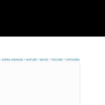
 »
•
•
•
•
SERRA GRANDE
NATURE
MUSIC
ITACARE
CAPOEIRA