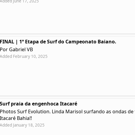
Added June 17, 2025
FINAL | 1ª Etapa de Surf do Campeonato Baiano.
Por Gabriel VB
Added February 10, 2025
Surf praia da engenhoca Itacaré
Photos Surf Evolution. Linda Marisol surfando as ondas d
Itacaré Bahia!!
Added January 18, 2025