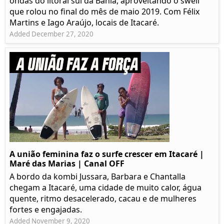
ondas do litoral sul da Bahia, aproveitando o swell
que rolou no final do mês de maio 2019. Com Félix
Martins e Iago Araújo, locais de Itacaré.
Added December 27, 2020
A união feminina faz o surfe crescer em Itacaré |
Maré das Marias | Canal OFF
A bordo da kombi Jussara, Barbara e Chantalla
chegam a Itacaré, uma cidade de muito calor, água
quente, ritmo desacelerado, cacau e de mulheres
fortes e engajadas.
Added November 9, 2020