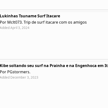
Lukinhas Tsuname Surf Itacare
Por Mclt073. Trip de surf itacare com os amigos
Added April 3, 2024
Kibe soltando seu surf na Prainha e na Engenhoca em I
Por PGstormers.
Added December 3, 2023