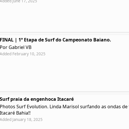
Added June 17, 2025
FINAL | 1ª Etapa de Surf do Campeonato Baiano.
Por Gabriel VB
Added February 10, 2025
Surf praia da engenhoca Itacaré
Photos Surf Evolution. Linda Marisol surfando as ondas d
Itacaré Bahia!!
Added January 18, 2025