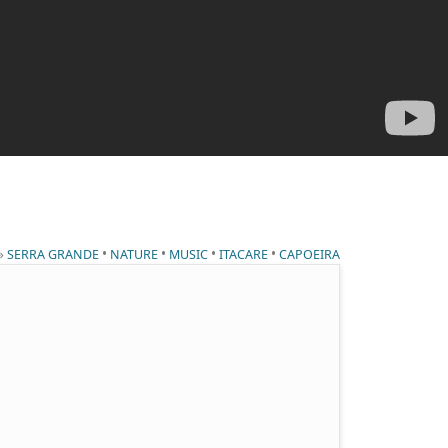
 »
•
•
•
•
SERRA GRANDE
NATURE
MUSIC
ITACARE
CAPOEIRA